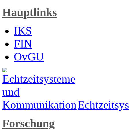
Hauptlinks
IKS
FIN
OvGU
Echtzeits
Forschung