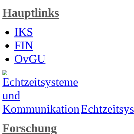
Hauptlinks
IKS
FIN
OvGU
Echtzeits
Forschung