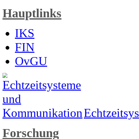
Hauptlinks
IKS
FIN
OvGU
Echtzeits
Forschung